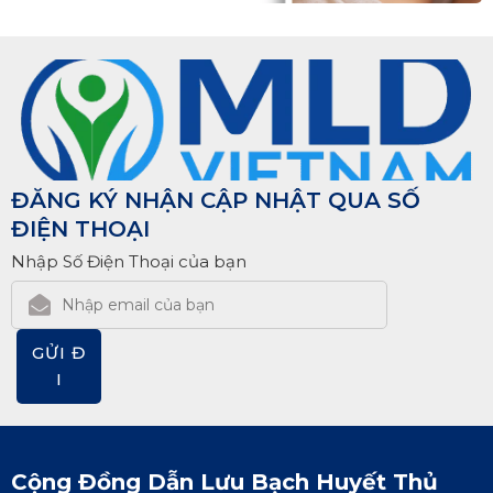
ĐĂNG KÝ NHẬN CẬP NHẬT QUA SỐ
ĐIỆN THOẠI
Nhập Số Điện Thoại của bạn
GỬI Đ
I
Cộng Đồng Dẫn Lưu Bạch Huyết Thủ