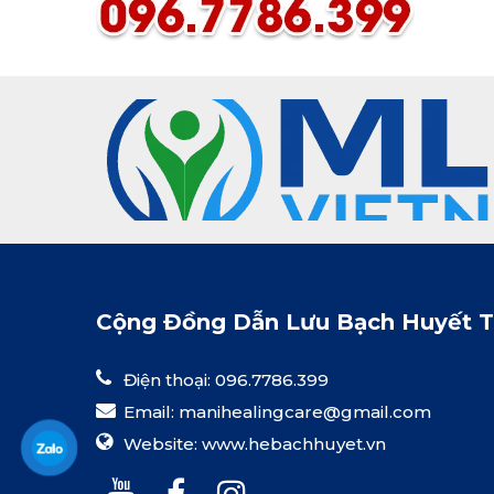
chế đó và vai trò hỗ trợ của dẫn lưu
bạch huyết thủ công (MLD).
Cộng Đồng Dẫn Lưu Bạch Huyết 
Điện thoại: 096.7786.399
Email:
manihealingcare@gmail.com
Website:
www.hebachhuyet.vn