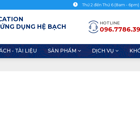
Thứ 2 đến Thứ 6 (8am - 6pm)
CATION
HOTLINE
 ỨNG DỤNG HỆ BẠCH
096.7786.3
ÁCH - TÀI LIỆU
SẢN PHẨM
DỊCH VỤ
KH