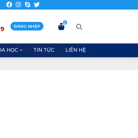
0
ĐĂNG NHẬP
99
ÓA HỌC
TIN TỨC
LIÊN HỆ