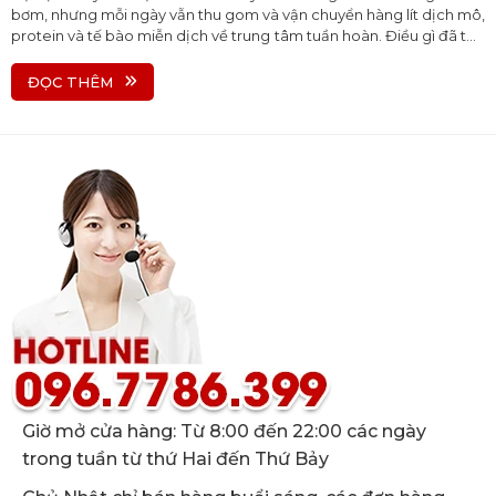
bơm, nhưng mỗi ngày vẫn thu gom và vận chuyển hàng lít dịch mô,
protein và tế bào miễn dịch về trung tâm tuần hoàn. Điều gì đã tạo
nên dòng chảy âm thầm nhưng bền bỉ ấy? Câu trả lời nằm ở
nguyên lý áp suất mô (interstitial pressure) – một cơ chế sinh học
ĐỌC THÊM
tinh tế, nơi chỉ một chênh lệch áp suất rất nhỏ cũng đủ để “mở
cửa” mao mạch bạch huyết. Bài viết này sẽ giúp bạn hiểu vì sao
MLD càng nhẹ càng hiệu quả, và vì sao dùng lực mạnh lại khiến hệ
bạch huyết… tự đóng lại.
Giờ mở cửa hàng: Từ 8:00 đến 22:00 các ngày
trong tuần từ thứ Hai đến Thứ Bảy