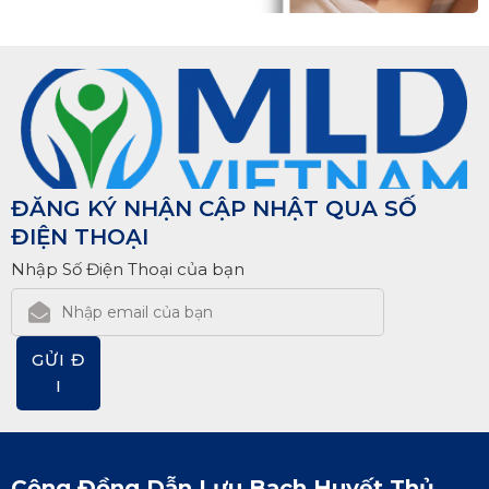
ĐĂNG KÝ NHẬN CẬP NHẬT QUA SỐ
ĐIỆN THOẠI
Nhập Số Điện Thoại của bạn
GỬI Đ
I
Cộng Đồng Dẫn Lưu Bạch Huyết Thủ