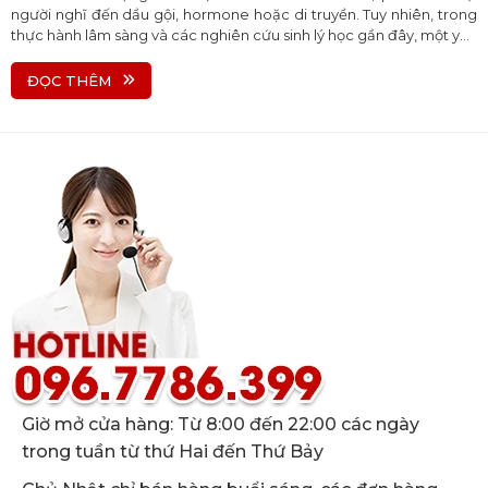
người nghĩ đến dầu gội, hormone hoặc di truyền. Tuy nhiên, trong
thực hành lâm sàng và các nghiên cứu sinh lý học gần đây, một yếu
tố quan trọng đang ngày càng được nhắc tới nhiều hơn: hệ bạch
huyết của da đầu.
ĐỌC THÊM
Giờ mở cửa hàng: Từ 8:00 đến 22:00 các ngày
trong tuần từ thứ Hai đến Thứ Bảy