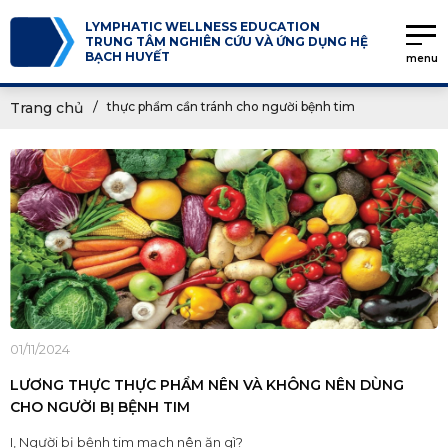
LYMPHATIC WELLNESS EDUCATION
TRUNG TÂM NGHIÊN CỨU VÀ ỨNG DỤNG HỆ
BẠCH HUYẾT
menu
Trang chủ
thực phẩm cần tránh cho người bệnh tim
01/11/2024
LƯƠNG THỰC THỰC PHẨM NÊN VÀ KHÔNG NÊN DÙNG
CHO NGƯỜI BỊ BỆNH TIM
I, Người bị bệnh tim mạch nên ăn gì?