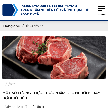
LYMPHATIC WELLNESS EDUCATION
TRUNG TÂM NGHIÊN CỨU VÀ ỨNG DỤNG HỆ
BẠCH HUYẾT
menu
Trang chủ
chữa đầy hơi
01/11/2024
MỘT SỐ LƯƠNG THỰC, THỰC PHẨM CHO NGƯỜI BỊ ĐẦY
HƠI KHÓ TIÊU
I, Đầy hơi khó tiêu nên ăn gì?