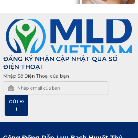
ĐĂNG KÝ NHẬN CẬP NHẬT QUA SỐ
ĐIỆN THOẠI
Nhập Số Điện Thoại của bạn
GỬI Đ
I
Cộng Đồng Dẫn Lưu Bạch Huyết Thủ