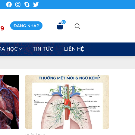
0
ĐĂNG NHẬP
99
ÓA HỌC
TIN TỨC
LIÊN HỆ