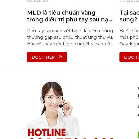
08/12/2025
09/12/202
MLD là tiêu chuẩn vàng
Tại sa
trong điều trị phù tay sau nạo
sưng? 
vét hạch
giảm 
Phù tay sau nạo vét hạch là biến chứng
Buổi sá
thường gặp sau phẫu thuật ung thư vú.
mắt phồn
Bài viết này giải thích chi tiết vì sao dẫn
Đây khô
lưu bạch huyết thủ công (MLD) là
liên qua
phương pháp hiệu quả nhất, an toàn
giải thí
ĐỌC THÊM
ĐỌC T
nhất và được chứng minh khoa học
giảm sư
trong việc giảm phù nhanh, phục hồi
tại nhà.
hướng chảy và ngăn phù tái phát.