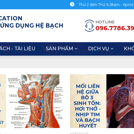
Thứ 2 đến Thứ 6 (8am - 6pm)
CATION
HOTLINE
 ỨNG DỤNG HỆ BẠCH
096.7786.3
ÁCH - TÀI LIỆU
SẢN PHẨM
DỊCH VỤ
KH