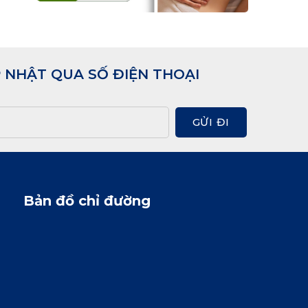
chế đó và vai trò hỗ trợ của dẫn lưu
bạch huyết thủ công (MLD).
 NHẬT QUA SỐ ĐIỆN THOẠI
GỬI ĐI
Bản đồ chỉ đường