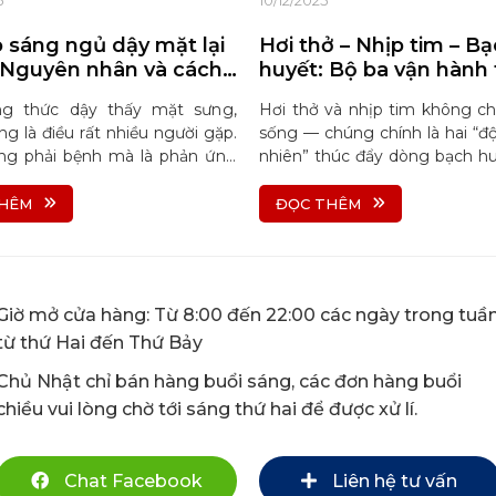
5
10/12/2025
o sáng ngủ dậy mặt lại
Hơi thở – Nhịp tim – B
Nguyên nhân và cách
huyết: Bộ ba vận hành
nhanh
lặng của cơ thể
ng thức dậy thấy mặt sưng,
Hơi thở và nhịp tim không ch
g là điều rất nhiều người gặp.
sống — chúng chính là hai “đ
ng phải bệnh mà là phản ứng
nhiên” thúc đẩy dòng bạch hu
n đến hệ bạch huyết. Bài viết
cơ thể thanh lọc, giảm phù 
ch nguyên nhân, cơ chế và cách
thiện miễn dịch mỗi ngày.
HÊM
ĐỌC THÊM
ng an toàn, dễ áp dụng ngay
Giờ mở cửa hàng: Từ 8:00 đến 22:00 các ngày trong tuầ
từ thứ Hai đến Thứ Bảy
Chủ Nhật chỉ bán hàng buổi sáng, các đơn hàng buổi
chiều vui lòng chờ tới sáng thứ hai để được xử lí.
Chat Facebook
Liên hệ tư vấn