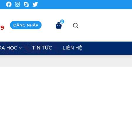
0
ĐĂNG NHẬP
99
ÓA HỌC
TIN TỨC
LIÊN HỆ