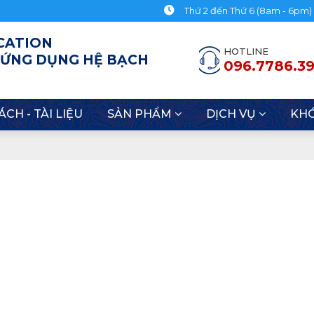
Thứ 2 đến Thứ 6 (8am - 6pm)
CATION
HOTLINE
 ỨNG DỤNG HỆ BẠCH
096.7786.3
ÁCH - TÀI LIỆU
SẢN PHẨM
DỊCH VỤ
KH