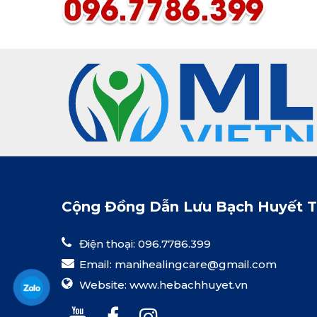
hành trình cuộc đời của Emil Vodder, từ
những năm tháng học thuật đến quá
trình hoàn thiện kỹ thuật trị liệu độc
đáo, và sự công nhận rộng rãi sau hàng
thập kỷ nỗ lực. Đây là nguồn cảm hứng
cho những ai đang tìm hiểu về dẫn lưu
bạch huyết, trị liệu thủ công và các
phương pháp chăm sóc sức khỏe tự
nhiên. Hãy cùng khám phá vì sao
phương pháp Vodder không chỉ là một
kỹ thuật, mà còn là di sản của lòng tận
tụy và niềm tin vào khả năng tự chữa
lành của cơ thể.
Cộng Đồng Dẫn Lưu Bạch Huyết 
Điện thoại: 096.7786.399
Email:
manihealingcare@gmail.com
Website:
www.hebachhuyet.vn