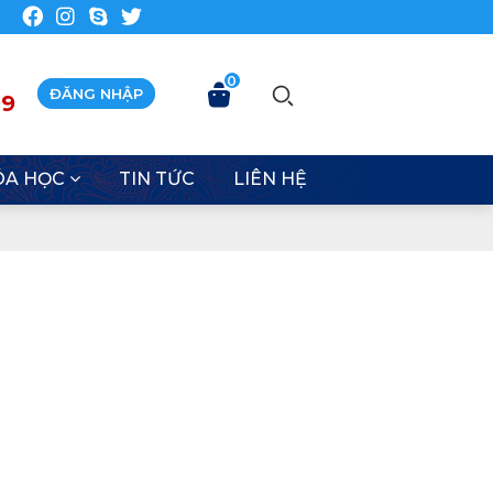
0
ĐĂNG NHẬP
99
ÓA HỌC
TIN TỨC
LIÊN HỆ