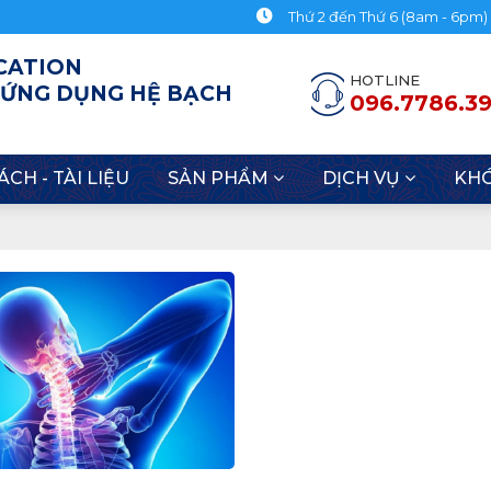
Thứ 2 đến Thứ 6 (8am - 6pm)
CATION
HOTLINE
 ỨNG DỤNG HỆ BẠCH
096.7786.3
ÁCH - TÀI LIỆU
SẢN PHẨM
DỊCH VỤ
KH