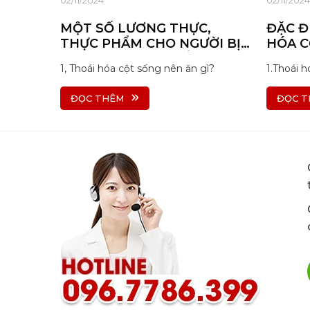
02/11/2024
02/11/2024
MỘT SỐ LƯƠNG THỰC,
ĐẶC Đ
THỰC PHẨM CHO NGƯỜI BỊ
HÓA C
THOÁI HÓA CỘT SỐNG
HIỆU 
1, Thoái hóa cột sống nên ăn gì?
1.Thoái 
ĐỌC THÊM
ĐỌC T