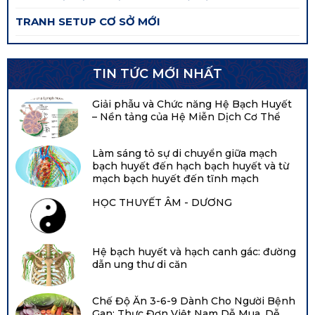
TRANH SETUP CƠ SỞ MỚI
TIN TỨC MỚI NHẤT
Giải phẫu và Chức năng Hệ Bạch Huyết
– Nền tảng của Hệ Miễn Dịch Cơ Thể
Làm sáng tỏ sự di chuyển giữa mạch
bạch huyết đến hạch bạch huyết và từ
mạch bạch huyết đến tĩnh mạch
HỌC THUYẾT ÂM - DƯƠNG
Hệ bạch huyết và hạch canh gác: đường
dẫn ung thư di căn
Chế Độ Ăn 3-6-9 Dành Cho Người Bệnh
Gan: Thực Đơn Việt Nam Dễ Mua, Dễ