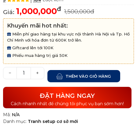
đ
1,000,000
1,500,000đ
Giá:
Khuyến mãi hot nhất:
Miễn phí giao hàng tại khu vực nội thành Hà Nội và Tp. Hồ
Chí Minh với hóa đơn từ 600K trở lên.
Giftcard lên tới 100K
Phiếu mua hàng trị giá 50K
−
+
THÊM VÀO GIỎ HÀNG
ĐẶT HÀNG NGAY
Cách nhanh nhất để chúng tôi phục vụ bạn sớm hơn!
Mã:
N/A
Danh mục:
Tranh setup cơ sở mới