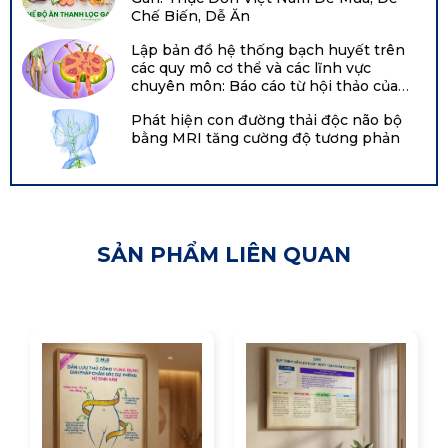
Chế Biến, Dễ Ăn
Lập bản đồ hệ thống bạch huyết trên
các quy mô cơ thể và các lĩnh vực
chuyên môn: Báo cáo từ hội thảo của
Viện Tim, Phổi và Máu Quốc gia năm
Phát hiện con đường thải độc não bộ
2021 tại Hội nghị chuyên đề về bạch
bằng MRI tăng cường độ tương phản
huyết Boston
SẢN PHẨM LIÊN QUAN