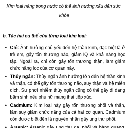
Kim loại nặng trong nước có thể ảnh hưởng xấu đến sức 
khỏe
b. Tác hại cụ thể của từng loại kim loại:
Chì:
 Ảnh hưởng chủ yếu đến hệ thần kinh, đặc biệt là ở 
trẻ em, gây tổn thương não, giảm IQ và khả năng học 
tập. Ngoài ra, chì còn gây tổn thương thận, làm giảm 
chức năng lọc của cơ quan này.
Thủy ngân:
 Thủy ngân ảnh hưởng lớn đến hệ thần kinh 
và thận, có thể gây tổn thương não, suy thận và hệ miễn 
dịch. Sự phơi nhiễm thủy ngân cũng có thể gây dị dạng 
bẩm sinh nếu phụ nữ mang thai tiếp xúc.
Cadmium:
 Kim loại này gây tổn thương phổi và thận, 
làm suy giảm chức năng của cả hai cơ quan. Cadmium 
còn được biết đến là nguyên nhân gây ung thư phổi.
Arsenic:
 Arsenic gây ung thư da, phổi và bàng quang. 