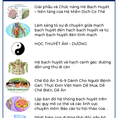
Giải phẫu và Chức năng Hệ Bạch Huyết
– Nền tảng của Hệ Miễn Dịch Cơ Thể
Làm sáng tỏ sự di chuyển giữa mạch
bạch huyết đến hạch bạch huyết và từ
mạch bạch huyết đến tĩnh mạch
HỌC THUYẾT ÂM - DƯƠNG
Hệ bạch huyết và hạch canh gác: đường
dẫn ung thư di căn
Chế Độ Ăn 3-6-9 Dành Cho Người Bệnh
Gan: Thực Đơn Việt Nam Dễ Mua, Dễ
Chế Biến, Dễ Ăn
Lập bản đồ hệ thống bạch huyết trên
các quy mô cơ thể và các lĩnh vực
chuyên môn: Báo cáo từ hội thảo của
Viện Tim, Phổi và Máu Quốc gia năm
Phát hiện con đường thải độc não bộ