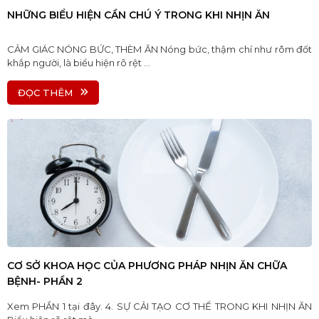
NHỮNG BIỂU HIỆN CẦN CHÚ Ý TRONG KHI NHỊN ĂN
CẢM GIÁC NÓNG BỨC, THÈM ĂN Nóng bức, thậm chí như rôm đốt
khắp người, là biểu hiện rõ rệt ...
ĐỌC THÊM
CƠ SỞ KHOA HỌC CỦA PHƯƠNG PHÁP NHỊN ĂN CHỮA
BỆNH- PHẦN 2
Xem PHẦN 1 tại đây. 4. SỰ CẢI TẠO CƠ THỂ TRONG KHI NHỊN ĂN