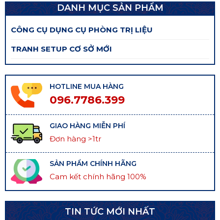
DANH MỤC SẢN PHẨM
CÔNG CỤ DỤNG CỤ PHÒNG TRỊ LIỆU
TRANH SETUP CƠ SỞ MỚI
HOTLINE MUA HÀNG
096.7786.399
GIAO HÀNG MIỄN PHÍ
Đơn hàng >1tr
SẢN PHẨM CHÍNH HÃNG
Cam kết chính hãng 100%
TIN TỨC MỚI NHẤT