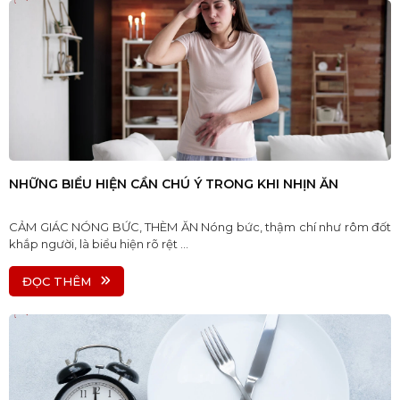
NHỮNG BIỂU HIỆN CẦN CHÚ Ý TRONG KHI NHỊN ĂN
CẢM GIÁC NÓNG BỨC, THÈM ĂN Nóng bức, thậm chí như rôm đốt
khắp người, là biểu hiện rõ rệt ...
ĐỌC THÊM