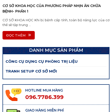
CƠ SỞ KHOA HỌC CỦA PHƯƠNG PHÁP NHỊN ĂN CHỮA
BỆNH- PHẦN 1
CƠ SỞ KHOA HỌC Khi bị bệnh cấp tính, toàn bộ năng lực của cơ
thể sẽ tập trung ...
ĐỌC THÊM
DANH MỤC SẢN PHẨM
CÔNG CỤ DỤNG CỤ PHÒNG TRỊ LIỆU
TRANH SETUP CƠ SỞ MỚI
HOTLINE MUA HÀNG
096.7786.399
GIAO HÀNG MIỄN PHÍ