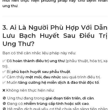
mới nên thực hiện phương pháp này cho bệnh nhân
ung thư
.
3. Ai Là Người Phù Hợp Với Dẫn
Lưu Bạch Huyết Sau Điều Trị
Ung Thư?
Bạn có thể cân nhắc liệu pháp này nếu:
✅ Đã
hoàn thành điều trị ung thư
(phẫu thuật, hóa trị, xạ
trị).
✅ Bị
phù bạch huyết sau phẫu thuật
.
✅ Cảm thấy
mệt mỏi, đau nhức
sau quá trình điều trị.
✅ Muốn
tăng cường hệ miễn dịch & đào thải độc tố
.
❌ Không nên thực hiện nếu:
🚫 Ung thư đang trong
giai đoạn tiến triển, di căn
.
🚫 Đang có
nhiễm trùng cấp tính hoặc sốt cao
.
🚫 Hệ miễn dịch quá yếu, cơ thể chưa sẵn sàng tiếp nhận