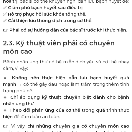
hóa trị
, bác sĩ có thể khuyến nghị dẫn lưu bạch huyết để:
✅
Giảm phù bạch huyết sau điều trị
.
✅
Hỗ trợ phục hồi sức khỏe tổng thể
.
✅
Cải thiện lưu thông dịch trong cơ thể
.
👉
Phải có sự hướng dẫn của bác sĩ trước khi thực hiện
.
2.3. Kỹ thuật viên phải có chuyên
môn cao
Bệnh nhân ung thư có hệ miễn dịch yếu và cơ thể nhạy
cảm, vì vậy:
🔹
Không nên thực hiện dẫn lưu bạch huyết quá
mạnh
→ có thể gây đau hoặc làm trầm trọng thêm tình
trạng phù nề.
🔹
Chỉ áp dụng kỹ thuật chuyên biệt dành cho bệnh
nhân ung thư
.
🔹
Theo dõi phản ứng của cơ thể trong quá trình thực
hiện
để đảm bảo an toàn.
👉 Vì vậy,
chỉ những chuyên gia có chuyên môn cao