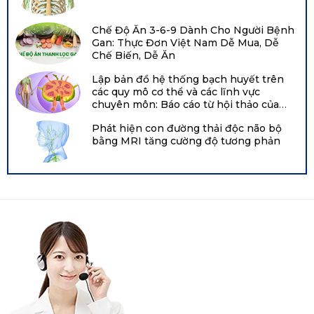
Chế Độ Ăn 3-6-9 Dành Cho Người Bệnh
Gan: Thực Đơn Việt Nam Dễ Mua, Dễ
Chế Biến, Dễ Ăn
Lập bản đồ hệ thống bạch huyết trên
các quy mô cơ thể và các lĩnh vực
chuyên môn: Báo cáo từ hội thảo của
Viện Tim, Phổi và Máu Quốc gia năm
Phát hiện con đường thải độc não bộ
2021 tại Hội nghị chuyên đề về bạch
bằng MRI tăng cường độ tương phản
huyết Boston