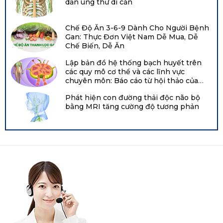
dẫn ung thư di căn
Chế Độ Ăn 3-6-9 Dành Cho Người Bệnh
Gan: Thực Đơn Việt Nam Dễ Mua, Dễ
Chế Biến, Dễ Ăn
Lập bản đồ hệ thống bạch huyết trên
các quy mô cơ thể và các lĩnh vực
chuyên môn: Báo cáo từ hội thảo của
Viện Tim, Phổi và Máu Quốc gia năm
Phát hiện con đường thải độc não bộ
2021 tại Hội nghị chuyên đề về bạch
bằng MRI tăng cường độ tương phản
huyết Boston