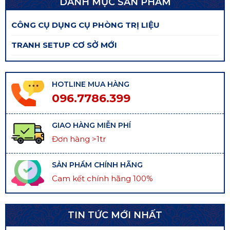
DANH MỤC SẢN PHẨM
CÔNG CỤ DỤNG CỤ PHÒNG TRỊ LIỆU
TRANH SETUP CƠ SỞ MỚI
HOTLINE MUA HÀNG
096.7786.399
GIAO HÀNG MIỄN PHÍ
Đơn hàng >1tr
SẢN PHẨM CHÍNH HÃNG
Cam kết chính hãng 100%
TIN TỨC MỚI NHẤT