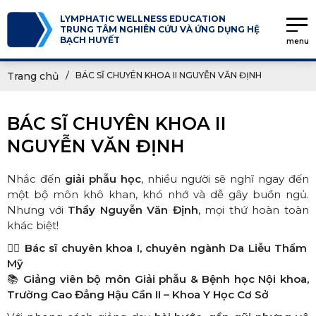
LYMPHATIC WELLNESS EDUCATION
TRUNG TÂM NGHIÊN CỨU VÀ ỨNG DỤNG HỆ
BẠCH HUYẾT
menu
Trang chủ
BÁC SĨ CHUYÊN KHOA II NGUYỄN VĂN ĐỊNH
BÁC SĨ CHUYÊN KHOA II
NGUYỄN VĂN ĐỊNH
Nhắc đến
giải phẫu học
, nhiều người sẽ nghĩ ngay đến
một bộ môn khô khan, khó nhớ và dễ gây buồn ngủ.
Nhưng với
Thầy Nguyễn Văn Định
, mọi thứ hoàn toàn
khác biệt!
👨‍⚕️
Bác sĩ chuyên khoa I, chuyên ngành Da Liễu Thẩm
Mỹ
📚
Giảng viên bộ môn Giải phẫu & Bệnh học Nội khoa,
Trường Cao Đẳng Hậu Cần II – Khoa Y Học Cơ Sở