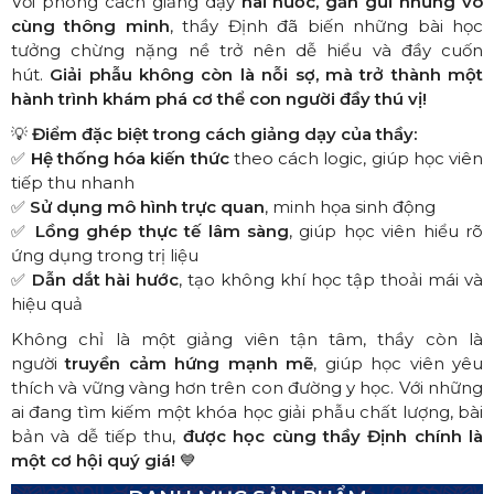
Với phong cách giảng dạy
hài hước, gần gũi nhưng vô
cùng thông minh
, thầy Định đã biến những bài học
tưởng chừng nặng nề trở nên dễ hiểu và đầy cuốn
hút.
Giải phẫu không còn là nỗi sợ, mà trở thành một
hành trình khám phá cơ thể con người đầy thú vị!
💡
Điểm đặc biệt trong cách giảng dạy của thầy:
✅
Hệ thống hóa kiến thức
theo cách logic, giúp học viên
tiếp thu nhanh
✅
Sử dụng mô hình trực quan
, minh họa sinh động
✅
Lồng ghép thực tế lâm sàng
, giúp học viên hiểu rõ
ứng dụng trong trị liệu
✅
Dẫn dắt hài hước
, tạo không khí học tập thoải mái và
hiệu quả
Không chỉ là một giảng viên tận tâm, thầy còn là
người
truyền cảm hứng mạnh mẽ
, giúp học viên yêu
thích và vững vàng hơn trên con đường y học. Với những
ai đang tìm kiếm một khóa học giải phẫu chất lượng, bài
bản và dễ tiếp thu,
được học cùng thầy Định chính là
một cơ hội quý giá!
💙