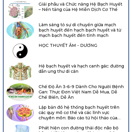
Giải phẫu và Chức năng Hệ Bạch Huyết
– Nền tảng của Hệ Miễn Dịch Cơ Thể
Làm sáng tỏ sự di chuyển giữa mạch
bạch huyết đến hạch bạch huyết và từ
mạch bạch huyết đến tĩnh mạch
HỌC THUYẾT ÂM - DƯƠNG
Hệ bạch huyết và hạch canh gác: đường
dẫn ung thư di căn
Chế Độ Ăn 3-6-9 Dành Cho Người Bệnh
Gan: Thực Đơn Việt Nam Dễ Mua, Dễ
Chế Biến, Dễ Ăn
Lập bản đồ hệ thống bạch huyết trên
các quy mô cơ thể và các lĩnh vực
chuyên môn: Báo cáo từ hội thảo của
Viện Tim, Phổi và Máu Quốc gia năm
Phát hiện con đường thải độc não bộ
2021 tại Hội nghị chuyên đề về bạch