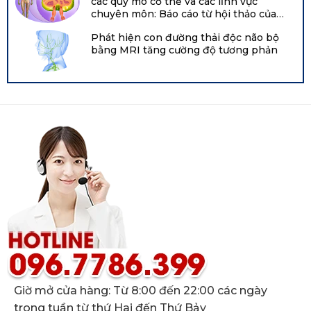
các quy mô cơ thể và các lĩnh vực
chuyên môn: Báo cáo từ hội thảo của
Viện Tim, Phổi và Máu Quốc gia năm
Phát hiện con đường thải độc não bộ
2021 tại Hội nghị chuyên đề về bạch
bằng MRI tăng cường độ tương phản
huyết Boston
Giờ mở cửa hàng: Từ 8:00 đến 22:00 các ngày
trong tuần từ thứ Hai đến Thứ Bảy