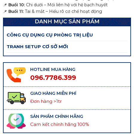
📌
Buổi 10:
Chi dưới – Mối liên hệ với hệ bạch huyết
📌
Buổi 11:
Tai & mắt – Hiểu rõ cơ chế hoạt động
DANH MỤC SẢN PHẨM
CÔNG CỤ DỤNG CỤ PHÒNG TRỊ LIỆU
TRANH SETUP CƠ SỞ MỚI
HOTLINE MUA HÀNG
096.7786.399
GIAO HÀNG MIỄN PHÍ
Đơn hàng >1tr
SẢN PHẨM CHÍNH HÃNG
Cam kết chính hãng 100%