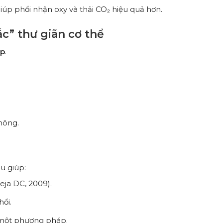
p phổi nhận oxy và thải CO₂ hiệu quả hơn.
c” thư giãn cơ thể
ịp
.
hông.
u giúp:
eja DC, 2009).
ổi.
g một phương pháp.