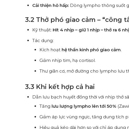
Cải thiện hô hấp:
Dòng lympho thông suốt giú
3.2 Thở phó giao cảm – “công tắ
Kỹ thuật:
Hít 4 nhịp – giữ 1 nhịp – thở ra 6 nh
Tác dụng:
Kích hoạt
hệ thần kinh phó giao cảm
.
Giảm nhịp tim, hạ cortisol.
Thư giãn cơ, mở đường cho lympho lưu t
3.3 Khi kết hợp cả hai
Dẫn lưu bạch huyết đồng thời với nhịp thở sâ
Tăng
lưu lượng lympho lên tới 50%
(Zawi
Giảm áp lực vùng ngực, tăng dung tích ph
Hiệu quả kéo dài hơn so với chỉ áp dụn