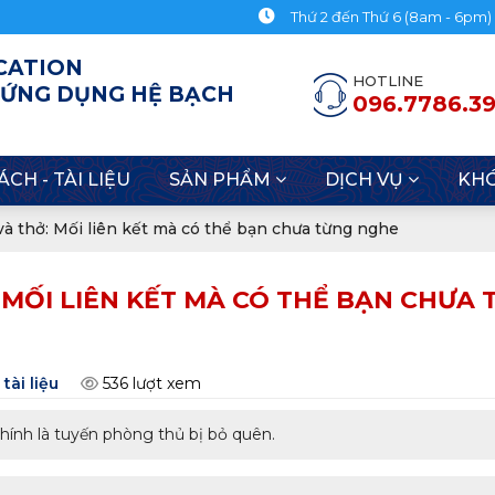
ới Hệ Bạch Huyết
Thứ 2 đến Thứ 6 (8am - 6pm)
CATION
HOTLINE
 ỨNG DỤNG HỆ BẠCH
096.7786.3
ÁCH - TÀI LIỆU
SẢN PHẨM
DỊCH VỤ
KH
và thở: Mối liên kết mà có thể bạn chưa từng nghe
 MỐI LIÊN KẾT MÀ CÓ THỂ BẠN CHƯA
tài liệu
536 lượt xem
hính là tuyến phòng thủ bị bỏ quên.