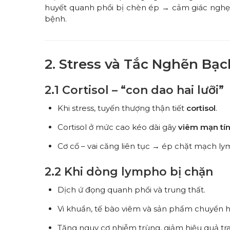
huyết quanh phổi bị chèn ép → cảm giác nghẹt
bệnh.
2. Stress và Tắc Nghẽn Bạ
2.1 Cortisol – “con dao hai lưỡi”
Khi stress, tuyến thượng thận tiết
cortisol
.
Cortisol ở mức cao kéo dài gây
viêm mạn tí
Cơ cổ – vai căng liên tục → ép chặt mạch l
2.2 Khi dòng lympho bị chặn
Dịch ứ đọng quanh phổi và trung thất.
Vi khuẩn, tế bào viêm và sản phẩm chuyển h
Tăng nguy cơ nhiễm trùng, giảm hiệu quả tra