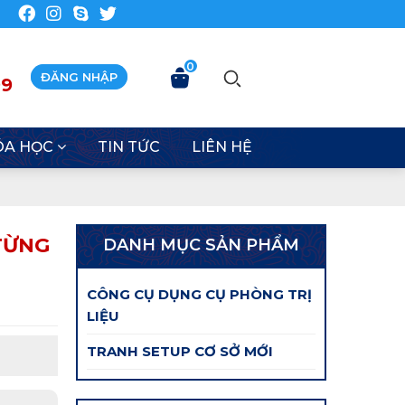
0
ĐĂNG NHẬP
99
ÓA HỌC
TIN TỨC
LIÊN HỆ
 TỪNG
DANH MỤC SẢN PHẨM
CÔNG CỤ DỤNG CỤ PHÒNG TRỊ
LIỆU
TRANH SETUP CƠ SỞ MỚI