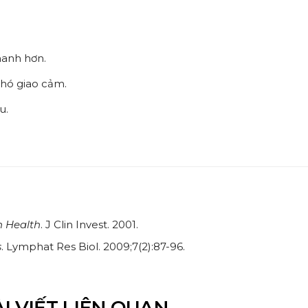
hanh hơn.
phó giao cảm.
u.
 Health
. J Clin Invest. 2001.
s
. Lymphat Res Biol. 2009;7(2):87-96.
I VIẾT LIÊN QUAN