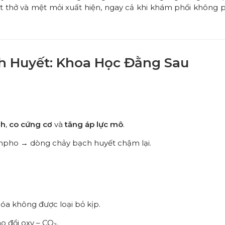
 thở và mệt mỏi xuất hiện, ngay cả khi khám phổi không p
ch Huyết: Khoa Học Đằng Sau
nh
,
co cứng cơ
và
tăng áp lực mô
.
ympho → dòng chảy bạch huyết chậm lại.
óa không được loại bỏ kịp.
o đổi oxy – CO₂.