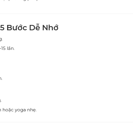
 5 Bước Dễ Nhớ
g.
–15 lần.
.
.
n hoặc yoga nhẹ.