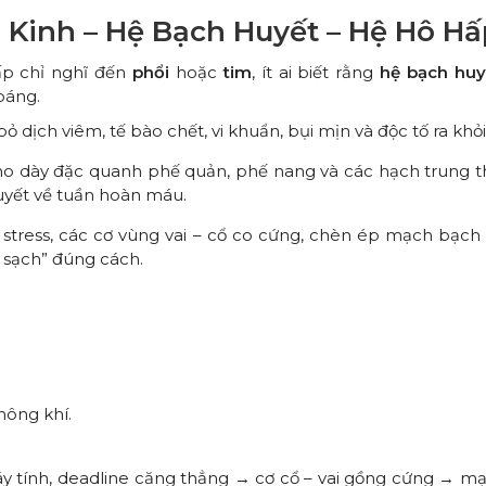
n Kinh – Hệ Bạch Huyết – Hệ Hô H
ấp chỉ nghĩ đến
phổi
hoặc
tim
, ít ai biết rằng
hệ bạch huy
oáng.
 dịch viêm, tế bào chết, vi khuẩn, bụi mịn và độc tố ra khỏi
 dày đặc quanh phế quản, phế nang và các hạch trung th
yết về tuần hoàn máu.
i stress, các cơ vùng vai – cổ co cứng, chèn ép mạch bạc
 sạch” đúng cách.
hông khí.
áy tính, deadline căng thẳng → cơ cổ – vai gồng cứng → m