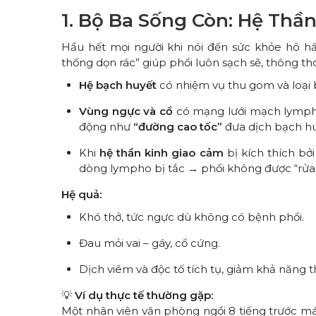
1. Bộ Ba Sống Còn: Hệ Thầ
Hầu hết mọi người khi nói đến sức khỏe hô h
thống dọn rác” giúp phổi luôn sạch sẽ, thông th
Hệ bạch huyết
có nhiệm vụ thu gom và loại bỏ
Vùng ngực và cổ
có mạng lưới mạch lympho
động như
“đường cao tốc”
đưa dịch bạch hu
Khi
hệ thần kinh giao cảm
bị kích thích bở
dòng lympho bị tắc → phổi không được “rửa
Hệ quả:
Khó thở, tức ngực dù không có bệnh phổi.
Đau mỏi vai – gáy, cổ cứng.
Dịch viêm và độc tố tích tụ, giảm khả năng t
💡
Ví dụ thực tế thường gặp:
Một nhân viên văn phòng ngồi 8 tiếng trước m