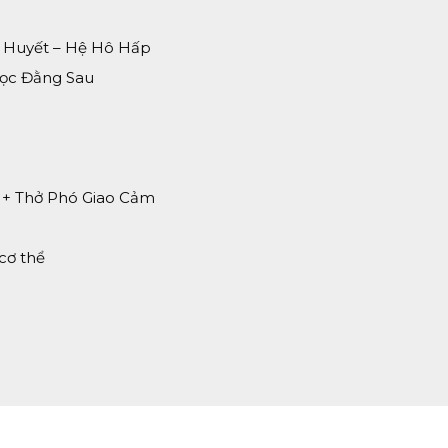
h Huyết – Hệ Hô Hấp
Học Đằng Sau
t + Thở Phó Giao Cảm
cơ thể