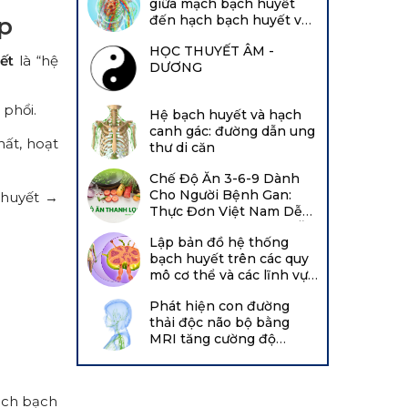
giữa mạch bạch huyết
ấp
đến hạch bạch huyết và
từ mạch bạch huyết đến
HỌC THUYẾT ÂM -
tĩnh mạch
ết
là “hệ
DƯƠNG
 phổi.
Hệ bạch huyết và hạch
canh gác: đường dẫn ung
ất, hoạt
thư di căn
Chế Độ Ăn 3-6-9 Dành
Cho Người Bệnh Gan:
h huyết →
Thực Đơn Việt Nam Dễ
Mua, Dễ Chế Biến, Dễ Ăn
Lập bản đồ hệ thống
bạch huyết trên các quy
mô cơ thể và các lĩnh vực
chuyên môn: Báo cáo từ
Phát hiện con đường
hội thảo của Viện Tim,
thải độc não bộ bằng
Phổi và Máu Quốc gia
MRI tăng cường độ
năm 2021 tại Hội nghị
tương phản
chuyên đề về bạch huyết
Boston
ạch bạch