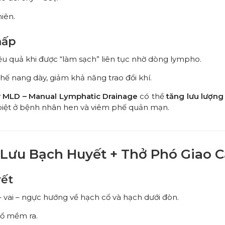
iên.
hấp
ệu quả khi được “làm sạch” liên tục nhờ dòng lympho.
hế nang dày, giảm khả năng trao đổi khí.
y
MLD – Manual Lymphatic Drainage
có thể
tăng lưu lượng
 biệt ở bệnh nhân hen và viêm phế quản mạn.
n Lưu Bạch Huyết + Thở Phó Giao 
yết
– vai – ngực hướng về hạch cổ và hạch dưới đòn.
cổ mềm ra.