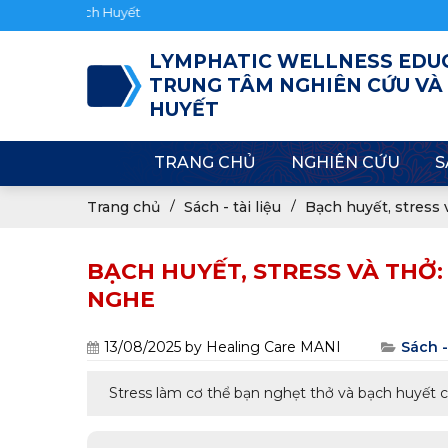
Chào mừng bạn đến v
LYMPHATIC WELLNESS EDU
TRUNG TÂM NGHIÊN CỨU VÀ
HUYẾT
TRANG CHỦ
NGHIÊN CỨU
S
Trang chủ
Sách - tài liệu
Bạch huyết, stress 
BẠCH HUYẾT, STRESS VÀ THỞ:
NGHE
13/08/2025
by Healing Care MANI
Sách - 
Stress làm cơ thể bạn nghẹt thở và bạch huyết c