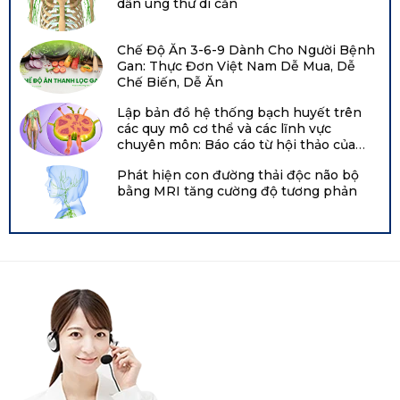
dẫn ung thư di căn
Chế Độ Ăn 3-6-9 Dành Cho Người Bệnh
Gan: Thực Đơn Việt Nam Dễ Mua, Dễ
Chế Biến, Dễ Ăn
Lập bản đồ hệ thống bạch huyết trên
các quy mô cơ thể và các lĩnh vực
chuyên môn: Báo cáo từ hội thảo của
Viện Tim, Phổi và Máu Quốc gia năm
Phát hiện con đường thải độc não bộ
2021 tại Hội nghị chuyên đề về bạch
bằng MRI tăng cường độ tương phản
huyết Boston