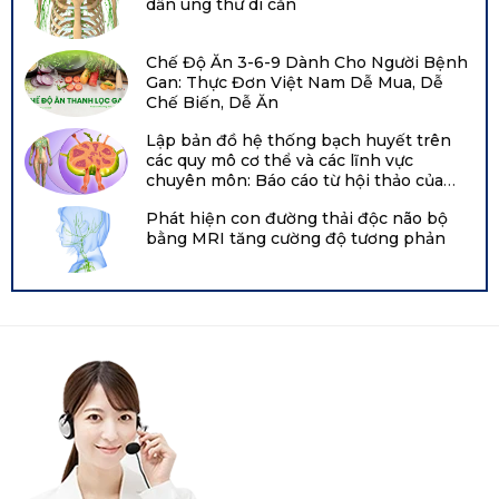
dẫn ung thư di căn
Chế Độ Ăn 3-6-9 Dành Cho Người Bệnh
Gan: Thực Đơn Việt Nam Dễ Mua, Dễ
Chế Biến, Dễ Ăn
Lập bản đồ hệ thống bạch huyết trên
các quy mô cơ thể và các lĩnh vực
chuyên môn: Báo cáo từ hội thảo của
Viện Tim, Phổi và Máu Quốc gia năm
Phát hiện con đường thải độc não bộ
2021 tại Hội nghị chuyên đề về bạch
bằng MRI tăng cường độ tương phản
huyết Boston