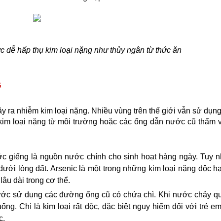
c dễ hấp thụ kim loại nặng như thủy ngân từ thức ăn
G
ra nhiễm kim loại nặng. Nhiều vùng trên thế giới vẫn sử dụng
kim loại nặng từ môi trường hoặc các ống dẫn nước cũ thấm 
c giếng là nguồn nước chính cho sinh hoạt hàng ngày. Tuy nh
dưới lòng đất. Arsenic là một trong những kim loại nặng độc hại
âu dài trong cơ thể.
ước sử dụng các đường ống cũ có chứa chì. Khi nước chảy q
g. Chì là kim loại rất độc, đặc biệt nguy hiểm đối với trẻ em,
c.