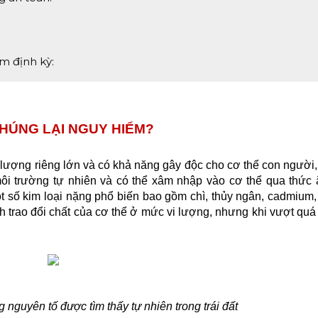
m định kỳ:
CHÚNG LẠI NGUY HIỂM? 
lượng riêng lớn và có khả năng gây độc cho cơ thể con người, 
môi trường tự nhiên và có thể xâm nhập vào cơ thể qua thức 
ột số kim loại nặng phổ biến bao gồm chì, thủy ngân, cadmium, 
ình trao đổi chất của cơ thể ở mức vi lượng, nhưng khi vượt quá
 nguyên tố được tìm thấy tự nhiên trong trái đất