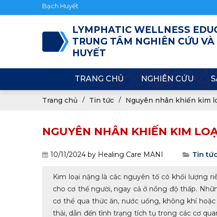
Chào mừng bạn đ
LYMPHATIC WELLNESS EDU
TRUNG TÂM NGHIÊN CỨU VÀ
HUYẾT
TRANG CHỦ
NGHIÊN CỨU
S
Trang chủ
Tin tức
Nguyên nhân khiến kim loạ
NGUYÊN NHÂN KHIẾN KIM LOẠ
10/11/2024
by Healing Care MANI
Tin tứ
Kim loại nặng là các nguyên tố có khối lượng r
cho cơ thể người, ngay cả ở nồng độ thấp. Nhữ
cơ thể qua thức ăn, nước uống, không khí hoặc 
thải, dẫn đến tình trạng tích tụ trong các cơ q