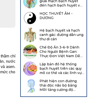
giữa mạch bạch huyết
đến hạch bạch huyết và
từ mạch bạch huyết đến
HỌC THUYẾT ÂM -
tĩnh mạch
DƯƠNG
Hệ bạch huyết và hạch
canh gác: đường dẫn ung
thư di căn
Chế Độ Ăn 3-6-9 Dành
Cho Người Bệnh Gan:
Thực Đơn Việt Nam Dễ
thậm chí 
Mua, Dễ Chế Biến, Dễ Ăn
ăn, nước 
Lập bản đồ hệ thống
và asen. 
bạch huyết trên các quy
 mức cho 
mô cơ thể và các lĩnh vực
chuyên môn: Báo cáo từ
Phát hiện con đường
hội thảo của Viện Tim,
thải độc não bộ bằng
Phổi và Máu Quốc gia
MRI tăng cường độ
năm 2021 tại Hội nghị
tương phản
chuyên đề về bạch huyết
Boston