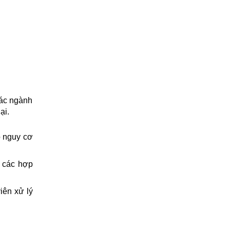
ác ngành 
ại.
 nguy cơ 
 các hợp 
ên xử lý 