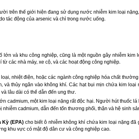
gười trên thế giới hiện đang sử dụng nước nhiễm kim loại nặng, 
o tác động của arsenic và chì trong nước uống.
hố lớn và khu công nghiệp, cũng là một nguồn gây nhiễm kim lo
í từ các nhà máy, xe cộ, và các hoạt động công nghiệp.
loại, nhiệt điện, hoặc các ngành công nghiệp hóa chất thường p
, và thủy ngân vào không khí. Các hạt bụi mịn chứa kim loại 
 và lâu dài có thể dẫn đến ung thư.
ớn cadmium, một kim loại nặng rất độc hại. Người hút thuốc lá h
bị nhiễm cadmium, dẫn đến tổn thương phổi, thận và hệ sinh sả
 Kỳ (EPA)
 cho biết ô nhiễm không khí chứa kim loại nặng đã 
hững khu vực có mật độ dân cư và công nghiệp cao.