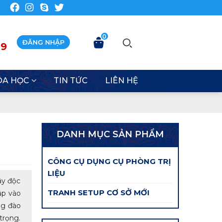
0
ĐĂNG NHẬP
99
ÓA HỌC
TIN TỨC
LIÊN HỆ
DANH MỤC SẢN PHẨM
CÔNG CỤ DỤNG CỤ PHÒNG TRỊ
LIỆU
ây độc
TRANH SETUP CƠ SỞ MỚI
ập vào
ng đào
trọng.