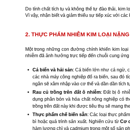
Do tính chất tích tụ và không thể tự đào thải, kim
Vì vậy, nhận biết và giảm thiểu sự tiếp xúc với các 
2. THỰC PHẨM NHIỄM KIM LOẠI NẶNG
Một trong những con đường chính khiến kim loại
nhiễm đã ảnh hưởng trực tiếp đến chuỗi cung ứng t
Cá biển và hải sản
: Cá biển lớn như cá ngừ, 
các nhà máy công nghiệp đổ ra biển, sau đó tích
ngân sẽ xâm nhập vào cơ thể và dần dần tích tụ
Rau củ trồng trên đất ô nhiễm
: Đất bị ô nh
dụng phân bón và hóa chất nông nghiệp có thể
trồng trên đất này khi được tiêu thụ sẽ mang th
Thực phẩm chế biến sẵn
: Các loại thực phẩm
bì hoặc quá trình sản xuất. Nghiên cứu từ 
Cơ 
hàm lượng chì và cadmium trong một số sản p