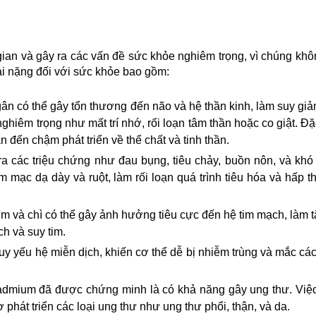
i gian và gây ra các vấn đề sức khỏe nghiêm trọng, vì chúng khôn
i nặng đối với sức khỏe bao gồm:
gân có thể gây tổn thương đến não và hệ thần kinh, làm suy giảm 
hiêm trọng như mất trí nhớ, rối loạn tâm thần hoặc co giật. Đặc 
n đến chậm phát triển về thể chất và tinh thần.
ra các triệu chứng như đau bụng, tiêu chảy, buồn nôn, và khó t
 mạc dạ dày và ruột, làm rối loạn quá trình tiêu hóa và hấp t
m và chì có thể gây ảnh hưởng tiêu cực đến hệ tim mạch, làm t
h và suy tim.
suy yếu hệ miễn dịch, khiến cơ thể dễ bị nhiễm trùng và mắc các
admium đã được chứng minh là có khả năng gây ung thư. Việc 
 phát triển các loại ung thư như ung thư phổi, thận, và da.