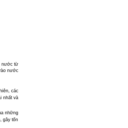
 nước từ 
vào nước 
iên, các 
 nhất và 
ua những 
 gây tổn 