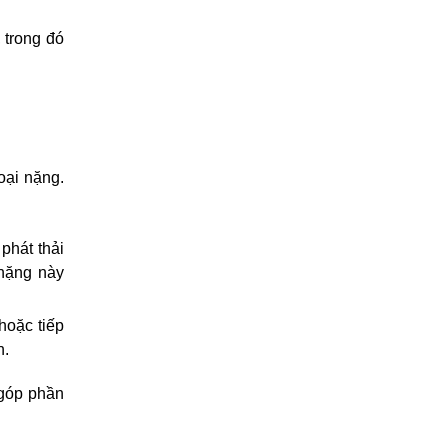
trong đó 
ại nặng. 
hát thải 
nặng này 
oặc tiếp 
n.
góp phần 