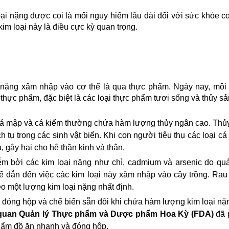
 loại nặng được coi là mối nguy hiểm lâu dài đối với sức khỏe co
kim loại này là điều cực kỳ quan trọng.
 nặng xâm nhập vào cơ thể là qua thực phẩm. Ngày nay, môi 
hực phẩm, đặc biệt là các loại thực phẩm tươi sống và thủy sả
cá mập và cá kiếm thường chứa hàm lượng thủy ngân cao. Thủy
 tụ trong các sinh vật biển. Khi con người tiêu thụ các loại cá 
, gây hại cho hệ thần kinh và thận.
iễm bởi các kim loại nặng như chì, cadmium và arsenic do quá 
 dẫn đến việc các kim loại này xâm nhập vào cây trồng. Rau
eo một lượng kim loại nặng nhất định.
 đóng hộp và chế biến sẵn đôi khi chứa hàm lượng kim loại nặn
quan Quản lý Thực phẩm và Dược phẩm Hoa Kỳ (FDA)
 đã 
hẩm đồ ăn nhanh và đóng hộp.