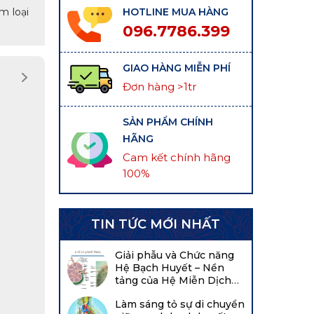
m loại
HOTLINE MUA HÀNG
096.7786.399
GIAO HÀNG MIỄN PHÍ
Đơn hàng >1tr
SẢN PHẨM CHÍNH
HÃNG
Cam kết chính hãng
100%
TIN TỨC MỚI NHẤT
Giải phẫu và Chức năng
Hệ Bạch Huyết – Nền
tảng của Hệ Miễn Dịch
Cơ Thể
Làm sáng tỏ sự di chuyển