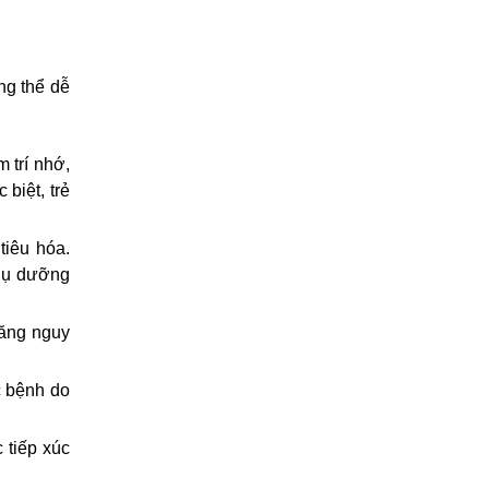
g thể dễ 
trí nhớ, 
biệt, trẻ 
iêu hóa. 
hụ dưỡng 
ăng nguy 
 bệnh do 
tiếp xúc 