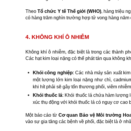
Theo 
Tổ chức Y tế Thế giới (WHO)
, hàng triệu n
có hàng trăm nghìn trường hợp tử vong hàng năm d
4. KHÔNG KHÍ Ô NHIỄM
Không khí ô nhiễm, đặc biệt là trong các thành p
Các hạt kim loại nặng có thể phát tán qua không kh
Khói công nghiệp
: Các nhà máy sản xuất kim 
một lượng lớn kim loại nặng như chì, cadmium
khi hít phải sẽ gây tổn thương phổi, viêm nhiễm
Khói thuốc lá
: Khói thuốc lá chứa hàm lượng l
xúc thụ động với khói thuốc lá có nguy cơ cao 
Một báo cáo từ 
Cơ quan Bảo vệ Môi trường Hoa
vào sự gia tăng các bệnh về phổi, đặc biệt là ở n