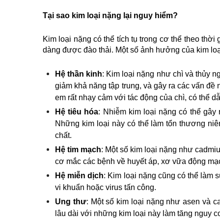
Tại sao kim loại nặng lại nguy hiểm?
Kim loại nặng có thể tích tụ trong cơ thể theo thờ
dàng được đào thải. Một số ảnh hưởng của kim loạ
Hệ thần kinh
: Kim loại nặng như chì và thủy n
giảm khả năng tập trung, và gây ra các vấn đề ng
em rất nhạy cảm với tác động của chì, có thể dẫ
Hệ tiêu hóa
: Nhiễm kim loại nặng có thể gây 
Những kim loại này có thể làm tổn thương niêm
chất.
Hệ tim mạch
: Một số kim loại nặng như cadmiu
cơ mắc các bệnh về huyết áp, xơ vữa động mạc
Hệ miễn dịch
: Kim loại nặng cũng có thể làm 
vi khuẩn hoặc virus tấn công.
Ung thư
: Một số kim loại nặng như asen và c
lâu dài với những kim loại này làm tăng nguy cơ