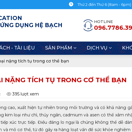
ến với Hệ Bạch Huyết
Thứ 2 đến Thứ 6 (8am - 6pm)
CATION
HOTLINE
 ỨNG DỤNG HỆ BẠCH
096.7786.3
ÁCH - TÀI LIỆU
SẢN PHẨM
DỊCH VỤ
KH
i nặng tích tụ trong cơ thể bạn
I NẶNG TÍCH TỤ TRONG CƠ THỂ BẠN
c
395 lượt xem
iêng cao, xuất hiện tự nhiên trong môi trường và có khả năng g
ng kim loại như chì, thủy ngân, cadmium và asen có thể xâm nh
tiếp xúc trực tiếp. Điều đáng lo ngại là chúng không thể dễ dà
uan và mô cơ thể, từ đó gây ra hàng loạt vấn đề sức khỏe nghiêm 