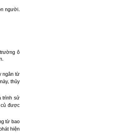
n người. 
trường ô 
n.
 ngân từ 
này, thủy 
trình sử 
 củ được 
g từ bao 
phát hiện 