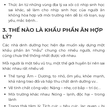
Thức ăn từ những vùng địa lý xa xôi có nhịp sinh học
sai khác, sẽ làm cho nhịp sinh học của người ăn
không hòa hợp với môi trường nên dễ bị rối loạn, suy
yếu, mắc bệnh…
3. THẾ NÀO LÀ KHẨU PHẦN ĂN HỢP
LÝ?
Các nhà dinh dưỡng học hiện đại muốn xây dựng một
khẩu phần ăn “mẫu” chung cho nhiều người, nhưng
cũng chưa thể thống nhất được với nhau.
Mỗi người là một tiểu vũ trụ, một thế giới huyền bí nên sai
khác nhau rất nhiều về:
Thể tạng: Âm – Dương, to nhỏ, ốm yếu, khỏe mạnh,
khả năng trao đổi và hấp thu chất dinh dưỡng v.v…
Về tính chất công việc: Nặng – nhẹ, cơ bắp – trí óc…
Môi trường khác nhau: Nóng – lạnh, độc hại – trong
lành
Trạng thái tâm lý: Tích cực – tiêu cực, lạc quan – bi