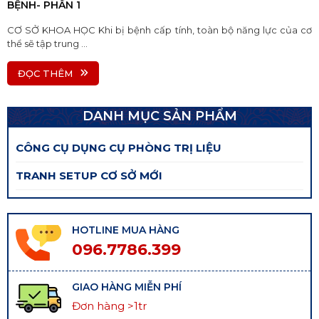
BỆNH- PHẦN 1
CƠ SỞ KHOA HỌC Khi bị bệnh cấp tính, toàn bộ năng lực của cơ
thể sẽ tập trung ...
ĐỌC THÊM
DANH MỤC SẢN PHẨM
CÔNG CỤ DỤNG CỤ PHÒNG TRỊ LIỆU
TRANH SETUP CƠ SỞ MỚI
HOTLINE MUA HÀNG
096.7786.399
GIAO HÀNG MIỄN PHÍ
Đơn hàng >1tr