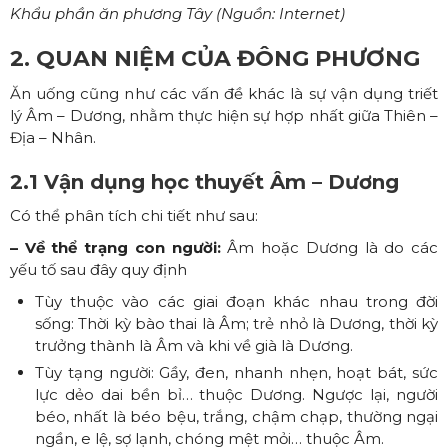
Khẩu phần ăn phương Tây (Nguồn: Internet)
2. QUAN NIỆM CỦA ĐÔNG PHƯƠNG
Ăn uống cũng như các vấn đề khác là sự vận dụng triết
lý Âm – Dương, nhằm thực hiện sự hợp nhất giữa Thiên –
Địa – Nhân.
2.1 Vận dụng học thuyết Âm – Dương
Có thể phân tích chi tiết như sau:
– Về thể trạng con người:
Âm hoặc Dương là do các
yếu tố sau đây quy định
Tùy thuộc vào các giai đoạn khác nhau trong đời
sống: Thời kỳ bào thai là Âm; trẻ nhỏ là Dương, thời kỳ
trưởng thành là Âm và khi về già là Dương.
Tùy tạng người: Gầy, đen, nhanh nhẹn, hoạt bát, sức
lực dẻo dai bền bỉ… thuộc Dương. Ngược lại, người
béo, nhất là béo bệu, trắng, chậm chạp, thường ngại
ngần, e lệ, sợ lạnh, chóng mệt mỏi… thuộc Âm.