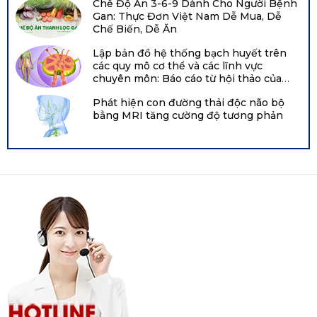
Chế Độ Ăn 3-6-9 Dành Cho Người Bệnh
Gan: Thực Đơn Việt Nam Dễ Mua, Dễ
Chế Biến, Dễ Ăn
Lập bản đồ hệ thống bạch huyết trên
các quy mô cơ thể và các lĩnh vực
chuyên môn: Báo cáo từ hội thảo của
Viện Tim, Phổi và Máu Quốc gia năm
Phát hiện con đường thải độc não bộ
2021 tại Hội nghị chuyên đề về bạch
bằng MRI tăng cường độ tương phản
huyết Boston