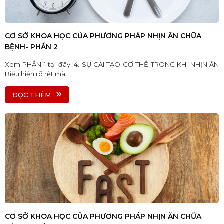
CƠ SỞ KHOA HỌC CỦA PHƯƠNG PHÁP NHỊN ĂN CHỮA
BỆNH- PHẦN 2
Xem PHẦN 1 tại đây. 4. SỰ CẢI TẠO CƠ THỂ TRONG KHI NHỊN ĂN
Biểu hiện rõ rệt mà ...
ĐỌC THÊM
CƠ SỞ KHOA HỌC CỦA PHƯƠNG PHÁP NHỊN ĂN CHỮA