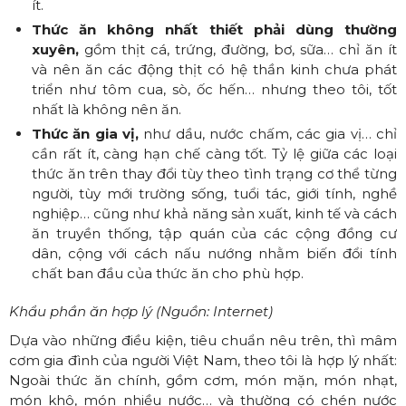
ít.
Thức ăn không nhất thiết phải dùng thường
xuyên,
gồm thịt cá, trứng, đường, bơ, sữa… chỉ ăn ít
và nên ăn các động thịt có hệ thần kinh chưa phát
triển như tôm cua, sò, ốc hến… nhưng theo tôi, tốt
nhất là không nên ăn.
Thức ăn gia vị,
như dầu, nước chấm, các gia vị… chỉ
cần rất ít, càng hạn chế càng tốt. Tỷ lệ giữa các loại
thức ăn trên thay đổi tùy theo tình trạng cơ thể từng
người, tùy mới trường sống, tuổi tác, giới tính, nghề
nghiệp… cũng như khả năng sản xuất, kinh tế và cách
ăn truyền thống, tập quán của các cộng đồng cư
dân, cộng với cách nấu nướng nhằm biến đổi tính
chất ban đầu của thức ăn cho phù hợp.
Khẩu phần ăn hợp lý (Nguồn: Internet)
Dựa vào những điều kiện, tiêu chuẩn nêu trên, thì mâm
cơm gia đình của người Việt Nam, theo tôi là hợp lý nhất:
Ngoài thức ăn chính, gồm cơm, món mặn, món nhạt,
món khô, món nhiều nước… và thường có chén nước