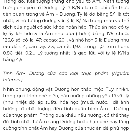
Trong đó, Kali tượng trưng cho yếu tố Âm, Natri tượng
trưng cho yếu tố Dương. Tỷ lệ K/Na là một chỉ dẫn thực
tiễn quan trọng về Âm – Dương. Tỷ lệ đó bằng 5/1 là tốt
nhất, vì nó tương đương với tỷ lệ K/ Na trong máu và thể
dịch của người có sức khỏe hoàn hảo. Thức ăn nào có tỷ
lệ ấy lớn hơn 5 là Âm như dứa (thơm) bằng 175; chuối:
126,6; sô-cô-la: 47; cacao: 20… và nhỏ hơn 5 là Dương như
rau dền: 4; cần tây: 2,3; cà rốt: 1,93; trúng: 1,0; tôm hùm:
0.86; tiết: 0,2… Lý tưởng nhất là gạo lứt, với tỷ lệ K/Na
bằng 4,5.
Tính Âm- Dương của các loại thực phẩm (Nguồn:
Internet)
Nhìn chung, động vật Dương hơn thảo mộc. Tuy nhiên,
trong quá trình chế biến, nấu nướng những yếu tố vật lý
(như nhiệt độ, áp suất), hóa học (muối, nước… đã ảnh
hưởng tới chất lượng, đến tính quân bình Âm – Dương
của thực phẩm. Thông qua khẩu nấu nướng, có thể thay
đổi tính chất từ Âm sang Dương hoặc hạn chế hay tăng
cường tính chất Âm hay Dương của thức ăn để phù hợp