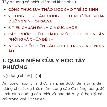
Tây phương có nhiều điểm sai khác nhau:
CÔNG THỨC SỮA THẢO MỘC CHO TRẺ SƠ SINH
7 CÔNG THỨC ĂN UỐNG THEO PHƯƠNG PHÁP
DƯỠNG SINH OHSAWA
6 TIÊU CHUẨN ĐÁNH GIÁ SỨC KHỎE
CÁC BƯỚC TIẾN HÀNH MỘT ĐỢT NHỊN ĂN
PHÒNG VÀ CHỮA BỆNH
NHỮNG BIỂU HIỆN CẦN CHÚ Ý TRONG KHI NHỊN
ĂN
1. QUAN NIỆM CỦA Y HỌC TÂY
PHƯƠNG
Nội dung chính [
hiện
]
Ăn uống hợp lý là thức ăn phải được định tính, định
lượng chi tiết cụ thể, nhằm cung cấp đủ năng lượng, đủ
chất dinh dưỡng cần thiết và bảo đảm tỷ lệ hợp lý, cân
đối trong khẩu phần ăn.