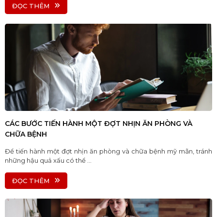
ĐỌC THÊM
CÁC BƯỚC TIẾN HÀNH MỘT ĐỢT NHỊN ĂN PHÒNG VÀ
CHỮA BỆNH
Để tiến hành một đợt nhịn ăn phòng và chữa bệnh mỹ mãn, tránh
những hậu quả xấu có thể ...
ĐỌC THÊM