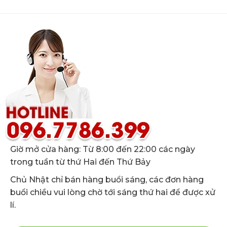
chức
hàng loạt
của
năng
vấn đề
việc
thải
sức khỏe
thải
độc
nghiêm
độc
của
trọng. Bài
kim loại
gan,
viết này
nặng
thận và
của
và cách
da,
trung
thực
đồng
tâm
hiện
thời loại
phục hồi
hiệu
bỏ các
hệ bạch
quả.
kim loại
huyết
nặng
Mani
tích tụ.
Healing
Care sẽ
giải đáp
Giờ mở cửa hàng: Từ 8:00 đến 22:00 các ngày
cho bạn
trong tuần từ thứ Hai đến Thứ Bảy
đọc tác
động của
Chủ Nhật chỉ bán hàng buổi sáng, các đơn hàng
kim loại
buổi chiều vui lòng chờ tới sáng thứ hai để được xử
nặng và
lí.
cách
giảm
thiểu