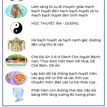
thắc
Mani
nặng là
nâng
ăn, nước
mắc
Healing
gì và tại
Làm sáng tỏ sự di chuyển giữa mạch
cao để
uống,
này cho
Care
sao nó
bạch huyết đến hạch bạch huyết và từ
hỗ trợ
không
bạn
khám
mạch bạch huyết đến tĩnh mạch
lại quan
quá
khí hoặc
đọc.
phá
trọng
trình
tiếp xúc
HỌC THUYẾT ÂM - DƯƠNG
những
đến
thải
trực tiếp.
công
vậy?
độc
Điều
nghệ
Bài viết
kim
đáng lo
mới
này
Hệ bạch huyết và hạch canh gác: đường
loại.
ngại là
nhất
của
dẫn ung thư di căn
Thông
chúng
trong
trung
qua
không
lĩnh vực
tâm
hoạt
thể dễ
này.
phục
Chế Độ Ăn 3-6-9 Dành Cho Người Bệnh
động
dàng
hồi hệ
Gan: Thực Đơn Việt Nam Dễ Mua, Dễ
thể
đào thải,
bạch
Chế Biến, Dễ Ăn
chất,
dẫn đến
huyết
cơ thể
tình trạng
Lập bản đồ hệ thống bạch huyết trên
Mani
có thể
tích tụ
các quy mô cơ thể và các lĩnh vực
Healing
kích
trong
chuyên môn: Báo cáo từ hội thảo của
Care sẽ
thích
các cơ
Viện Tim, Phổi và Máu Quốc gia năm
giúp
hệ tuần
Phát hiện con đường thải độc não bộ
quan và
2021 tại Hội nghị chuyên đề về bạch
bạn
bằng MRI tăng cường độ tương phản
hoàn,
mô cơ
huyết Boston
hiểu rõ
tăng
thể, từ đó
hơn về
cường
gây ra
lợi ích