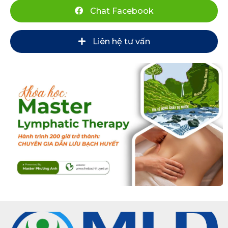
nguy cơ
Chat Facebook
nhiễm
độc là
cực kỳ
Liên hệ tư vấn
quan
trọng để
bảo vệ
sức khỏe.