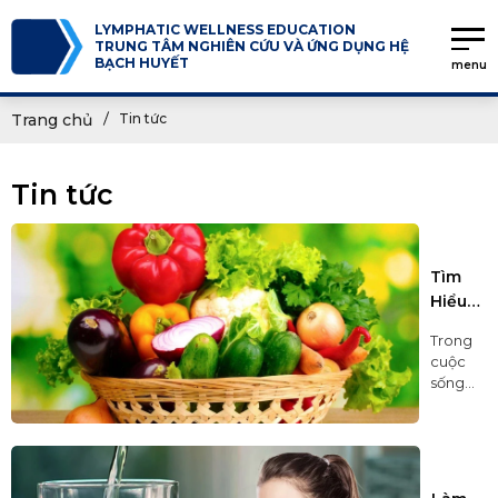
LYMPHATIC WELLNESS EDUCATION
TRUNG TÂM NGHIÊN CỨU VÀ ỨNG DỤNG HỆ
BẠCH HUYẾT
menu
Trang chủ
Tin tức
Tin tức
Tìm
Hiểu
Về
Trong
Thải
cuộc
Độc
sống
Kim
hiện
Loại
đại,
chúng
Nặng
ta
Cho
thường
Người