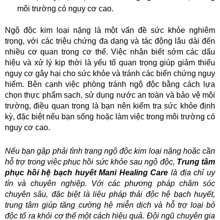
môi trường có nguy cơ cao.
Ngộ độc kim loại nặng là một vấn đề sức khỏe nghiêm 
trọng, với các triệu chứng đa dạng và tác động lâu dài đến 
nhiều cơ quan trong cơ thể. Việc nhận biết sớm các dấu 
hiệu và xử lý kịp thời là yếu tố quan trọng giúp giảm thiểu 
nguy cơ gây hại cho sức khỏe và tránh các biến chứng nguy 
hiểm. Bên cạnh việc phòng tránh ngộ độc bằng cách lựa 
chọn thực phẩm sạch, sử dụng nước an toàn và bảo vệ môi 
trường, điều quan trọng là bạn nên kiểm tra sức khỏe định 
kỳ, đặc biệt nếu bạn sống hoặc làm việc trong môi trường có 
nguy cơ cao.
Nếu bạn gặp phải tình trạng ngộ độc kim loại nặng hoặc cần 
hỗ trợ trong việc phục hồi sức khỏe sau ngộ độc, 
Trung tâm 
phục hồi hệ bạch huyết Mani Healing Care
 là địa chỉ uy 
tín và chuyên nghiệp. Với các phương pháp chăm sóc 
chuyên sâu, đặc biệt là liệu pháp thải độc hệ bạch huyết, 
trung tâm giúp tăng cường hệ miễn dịch và hỗ trợ loại bỏ 
độc tố ra khỏi cơ thể một cách hiệu quả. Đội ngũ chuyên gia 