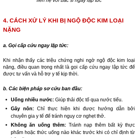
liên hệ với bác sĩ ngay lập tức
4. CÁCH XỬ LÝ KHI BỊ NGỘ ĐỘC KIM LOẠI 
NẶNG 
a. Gọi cấp cứu ngay lập tức:
Khi nhận thấy các triệu chứng nghi ngờ ngộ độc kim loại 
nặng, điều quan trọng nhất là gọi cấp cứu ngay lập tức để 
được tư vấn và hỗ trợ y tế kịp thời.
b. Các biện pháp sơ cứu ban đầu:
Uống nhiều nước:
 Giúp thải độc tố qua nước tiểu.
Gây nôn:
 Chỉ thực hiện khi được hướng dẫn bởi 
chuyên gia y tế để tránh nguy cơ nghẹt thở.
Không ăn uống thêm:
 Tránh nạp thêm bất kỳ thực 
phẩm hoặc thức uống nào khác trước khi có chỉ định từ 