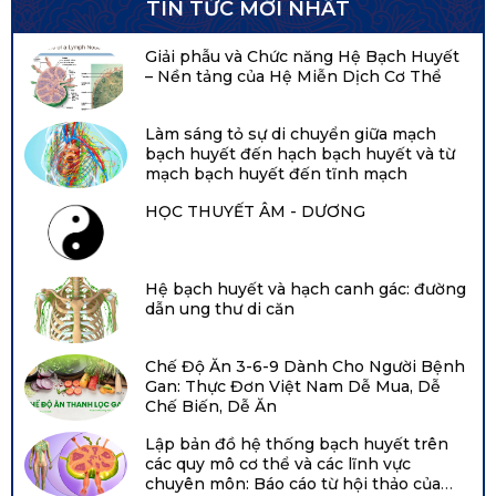
TIN TỨC MỚI NHẤT
Giải phẫu và Chức năng Hệ Bạch Huyết
– Nền tảng của Hệ Miễn Dịch Cơ Thể
Làm sáng tỏ sự di chuyển giữa mạch
bạch huyết đến hạch bạch huyết và từ
mạch bạch huyết đến tĩnh mạch
HỌC THUYẾT ÂM - DƯƠNG
Hệ bạch huyết và hạch canh gác: đường
dẫn ung thư di căn
Chế Độ Ăn 3-6-9 Dành Cho Người Bệnh
Gan: Thực Đơn Việt Nam Dễ Mua, Dễ
Chế Biến, Dễ Ăn
Lập bản đồ hệ thống bạch huyết trên
các quy mô cơ thể và các lĩnh vực
chuyên môn: Báo cáo từ hội thảo của