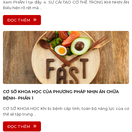
Xem PHẦN 1 tại đây. 4. SỰ CẢI TẠO CƠ THỂ TRONG KHI NHỊN ĂN
Biểu hiện rõ rệt mà ...
ĐỌC THÊM
CƠ SỞ KHOA HỌC CỦA PHƯƠNG PHÁP NHỊN ĂN CHỮA
BỆNH- PHẦN 1
CƠ SỞ KHOA HỌC Khi bị bệnh cấp tính, toàn bộ năng lực của cơ
thể sẽ tập trung ...
ĐỌC THÊM