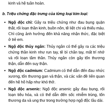
kinh và hệ tuần hoàn.
b. Triệu chứng đặc trưng của từng loại kim loại:
Ngộ độc chì:
 Gây ra triệu chứng như đau bụng quặn 
thắt, rối loạn thần kinh, buồn nôn, tê liệt chi và thiếu máu. 
Chì cũng ảnh hưởng đến khả năng nhận thức, đặc biệt 
ở trẻ em.
Ngộ độc thủy ngân:
 Thủy ngân có thể gây ra các triệu 
chứng thần kinh như run tay, tê bì chân tay, mất trí nhớ 
và rối loạn tâm thần. Thủy ngân còn gây tổn thương 
thận, dẫn đến suy thận.
Ngộ độc cadmium:
 Cadmium có thể dẫn đến đau nhức 
xương, tổn thương gan và thận, và các vấn đề liên quan 
đến hệ hô hấp như khó thở.
Ngộ độc arsenic:
 Ngộ độc arsenic gây đau bụng, rối 
loạn tiêu hóa, và có thể dẫn đến sốc nhiễm trùng, tổn 
thương da và ung thư trong trường hợp ngộ độc lâu dài.