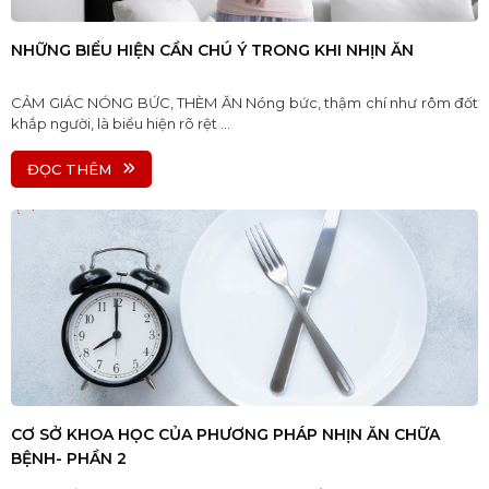
NHỮNG BIỂU HIỆN CẦN CHÚ Ý TRONG KHI NHỊN ĂN
CẢM GIÁC NÓNG BỨC, THÈM ĂN Nóng bức, thậm chí như rôm đốt
khắp người, là biểu hiện rõ rệt ...
ĐỌC THÊM
CƠ SỞ KHOA HỌC CỦA PHƯƠNG PHÁP NHỊN ĂN CHỮA
BỆNH- PHẦN 2