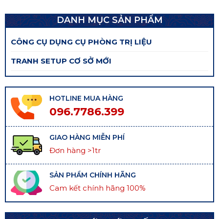
DANH MỤC SẢN PHẨM
CÔNG CỤ DỤNG CỤ PHÒNG TRỊ LIỆU
TRANH SETUP CƠ SỞ MỚI
HOTLINE MUA HÀNG
096.7786.399
GIAO HÀNG MIỄN PHÍ
Đơn hàng >1tr
SẢN PHẨM CHÍNH HÃNG
Cam kết chính hãng 100%