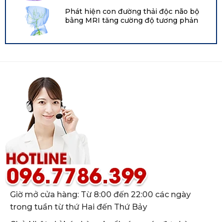
Viện Tim, Phổi và Máu Quốc gia năm
Phát hiện con đường thải độc não bộ
2021 tại Hội nghị chuyên đề về bạch
bằng MRI tăng cường độ tương phản
huyết Boston
Giờ mở cửa hàng: Từ 8:00 đến 22:00 các ngày
trong tuần từ thứ Hai đến Thứ Bảy